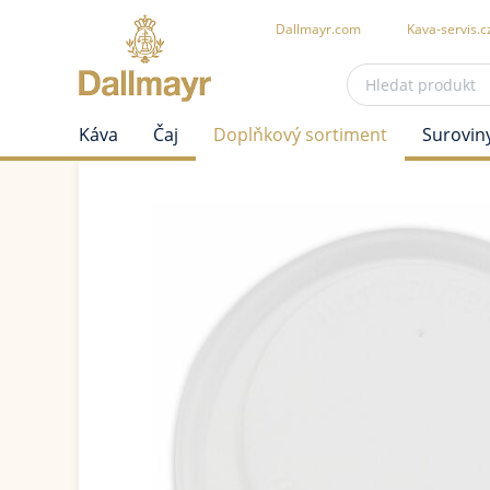
Dallmayr.com
Kava-servis.c
Káva
Čaj
Doplňkový sortiment
Surovin