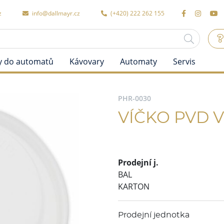
z
info@dallmayr.cz
(+420) 222 262 155
y do automatů
Kávovary
Automaty
Servis
PHR-0030
VÍČKO PVD V
Prodejní j.
BAL
KARTON
Prodejní jednotka