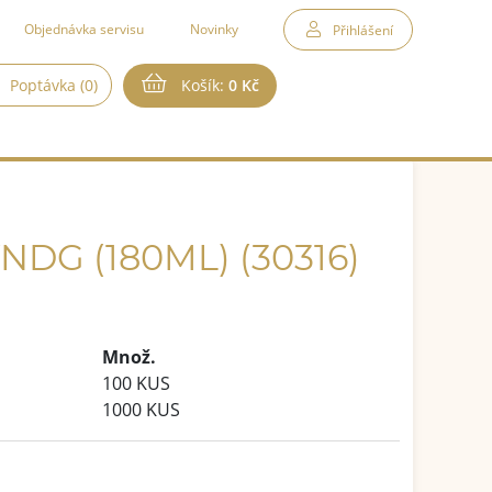
Objednávka servisu
Novinky
Přihlášení
Poptávka (0)
Košík:
0 Kč
NDG (180ML) (30316)
Množ.
100 KUS
1000 KUS