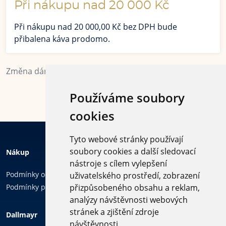
Při nákupu nad 20 000 Kč
Při nákupu nad 20 000,00 Kč bez DPH bude
přibalena káva prodomo.
Změna dárků vyhrazena. Dárky platí pouze jednou týdně
a jen pro objednávky přes tento e-shop.
Používáme soubory
cookies
Tyto webové stránky používají
soubory cookies a další sledovací
Nákup
nástroje s cílem vylepšení
Podmínky ochrany osobních údajů
uživatelského prostředí, zobrazení
Podmínky používání cookies
přizpůsobeného obsahu a reklam,
analýzy návštěvnosti webových
Sledujte
stránek a zjištění zdroje
Dallmayr
nás
návštěvnosti.