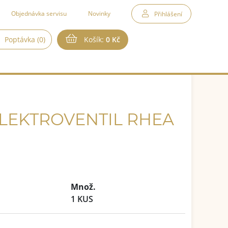
Objednávka servisu
Novinky
Přihlášení
Poptávka (0)
Košík:
0 Kč
ELEKTROVENTIL RHEA
Množ.
1 KUS