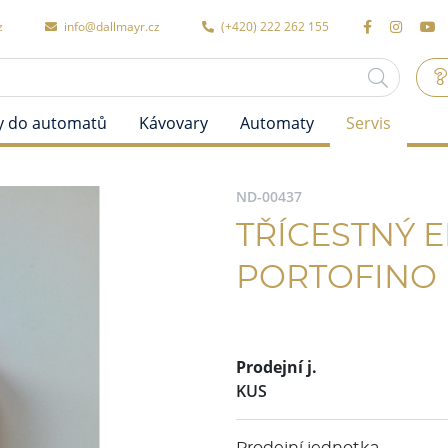
z
info@dallmayr.cz
(+420) 222 262 155
y do automatů
Kávovary
Automaty
Servis
ND-00437
TŘÍCESTNÝ 
PORTOFINO
Prodejní j.
KUS