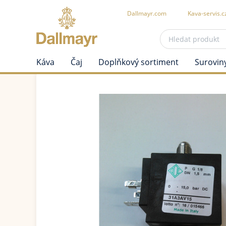
Dallmayr.com
Kava-servis.c
Káva
Čaj
Doplňkový sortiment
Surovin