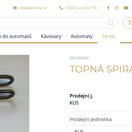
z
info@dallmayr.cz
(+420) 222 262 155
y do automatů
Kávovary
Automaty
Servis
ND-00086
TOPNÁ SPIRÁ
Prodejní j.
KUS
Prodejní jednotka
KUS