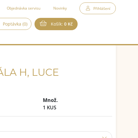
Objednávka servisu
Novinky
Přihlášení
Poptávka (0)
Košík:
0 Kč
LA H, LUCE
Množ.
1 KUS