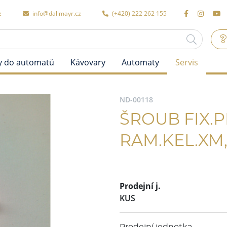
z
info@dallmayr.cz
(+420) 222 262 155
y do automatů
Kávovary
Automaty
Servis
ND-00118
ŠROUB FIX.
RAM.KEL.XM
Prodejní j.
KUS