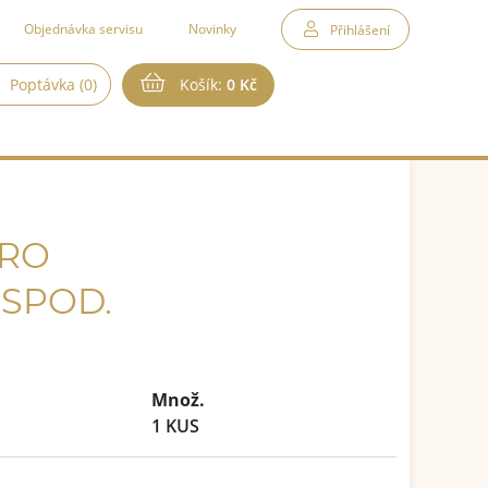
Objednávka servisu
Novinky
Přihlášení
Poptávka (0)
Košík:
0 Kč
PRO
,SPOD.
Množ.
1 KUS