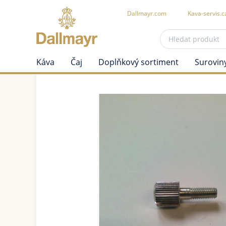
Dallmayr.com
Kava-servis.c
Káva
Čaj
Doplňkový sortiment
Surovin