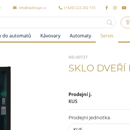
z
info@dallmayr.cz
(+420) 222 262 155
y do automatů
Kávovary
Automaty
Servis
ND-00727
SKLO DVEŘÍ 
Prodejní j.
KUS
Prodejní jednotka
KUS