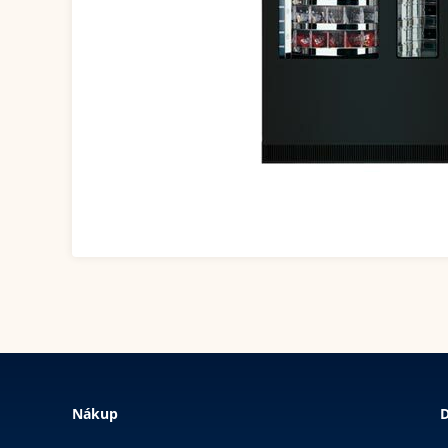
Nákup
D