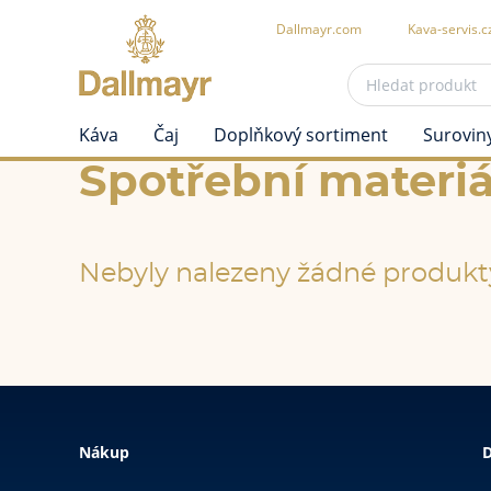
Dallmayr.com
Kava-servis.c
Káva
Čaj
Doplňkový sortiment
Surovin
Spotřební materiá
Nebyly nalezeny žádné produkt
Nákup
D