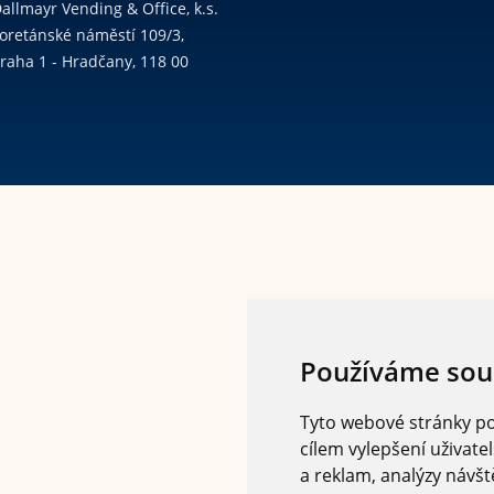
allmayr Vending & Office, k.s.
oretánské náměstí 109/3,
raha 1 - Hradčany, 118 00
Používáme sou
Tyto webové stránky pou
cílem vylepšení uživat
a reklam, analýzy návšt