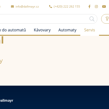
z
info@dallmayr.cz
(+420) 222 262 155
y do automatů
Kávovary
Automaty
Servis
l
y
allmayr