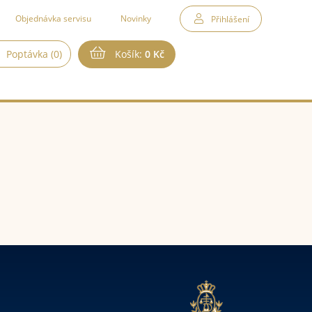
Objednávka servisu
Novinky
Přihlášení
Poptávka (0)
Košík:
0 Kč