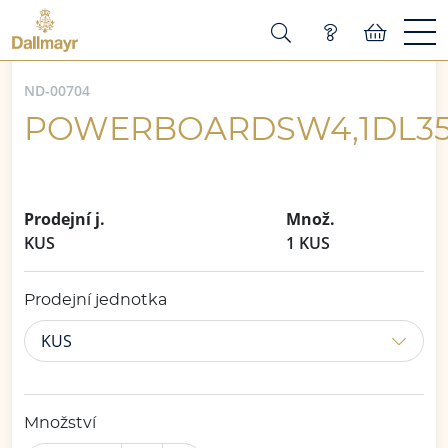
ND-00704
POWERBOARDSW4,1DL35
Prodejní j.
Množ.
KUS
1 KUS
Prodejní jednotka
KUS
Množství