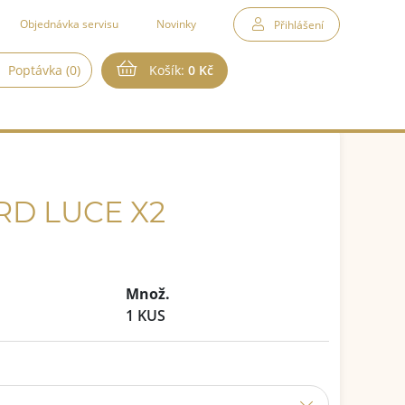
Objednávka servisu
Novinky
Přihlášení
Poptávka (0)
Košík:
0 Kč
D LUCE X2
Množ.
1 KUS