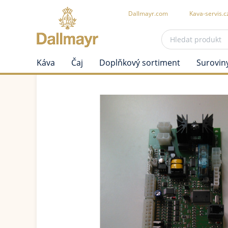
Dallmayr.com
Kava-servis.c
Káva
Čaj
Doplňkový sortiment
Surovin