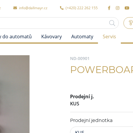
z
info@dallmayr.cz
(+420) 222 262 155
y do automatů
Kávovary
Automaty
Servis
ND-00901
POWERBOAR
Prodejní j.
KUS
Prodejní jednotka
KUS