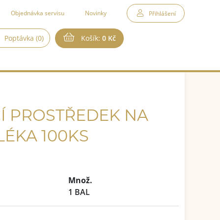
Objednávka servisu
Novinky
Přihlášení
Poptávka (0)
Košík:
0 Kč
CÍ PROSTŘEDEK NA
ÉKA 100KS
Množ.
1 BAL