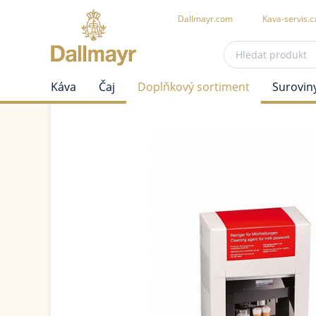
Dallmayr.com
Kava-servis.c
Káva
Čaj
Doplňkový sortiment
Surovin