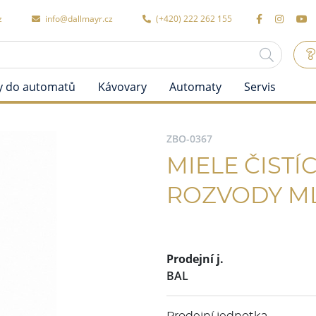
z
info@dallmayr.cz
(+420) 222 262 155
y do automatů
Kávovary
Automaty
Servis
ZBO-0367
MIELE ČISTÍ
ROZVODY ML
Prodejní j.
BAL