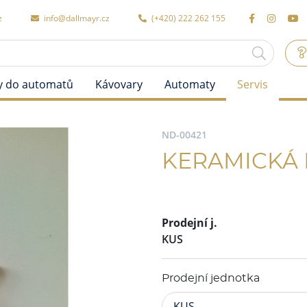
z
info@dallmayr.cz
(+420) 222 262 155
y do automatů
Kávovary
Automaty
Servis
ND-00421
KERAMICKÁ 
Prodejní j.
KUS
Prodejní jednotka
KUS