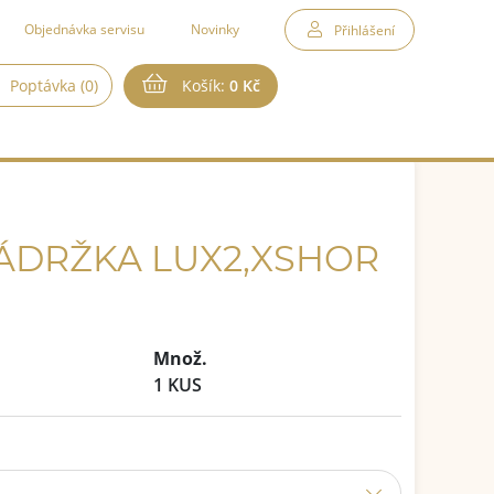
Objednávka servisu
Novinky
Přihlášení
Poptávka (0)
Košík:
0 Kč
ÁDRŽKA LUX2,XSHOR
Množ.
1 KUS