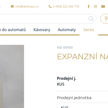
z
info@dallmayr.cz
(+420) 222 262 155
y do automatů
Kávovary
Automaty
Servis
ND-00900
EXPANZNÍ N
Prodejní j.
KUS
Prodejní jednotka
KUS