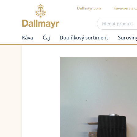
Dallmayr.com
Kava-servis.c
Káva
Čaj
Doplňkový sortiment
Surovin