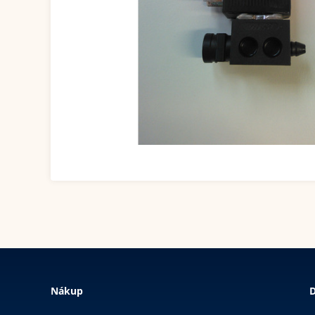
Nákup
D