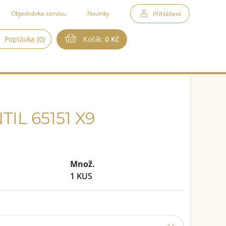
Objednávka servisu
Novinky
Přihlášení
Poptávka (0)
Košík:
0 Kč
IL 65151 X9
Množ.
1 KUS