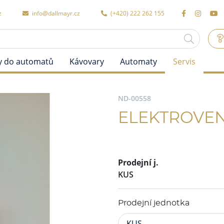
z
info@dallmayr.cz
(+420) 222 262 155
y do automatů
Kávovary
Automaty
Servis
ND-00558
ELEKTROVENT
Prodejní j.
KUS
Prodejní jednotka
KUS