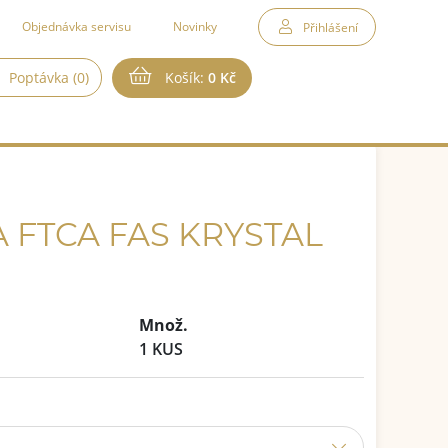
Objednávka servisu
Novinky
Přihlášení
Poptávka (0)
Košík:
0 Kč
 FTCA FAS KRYSTAL
Množ.
1 KUS