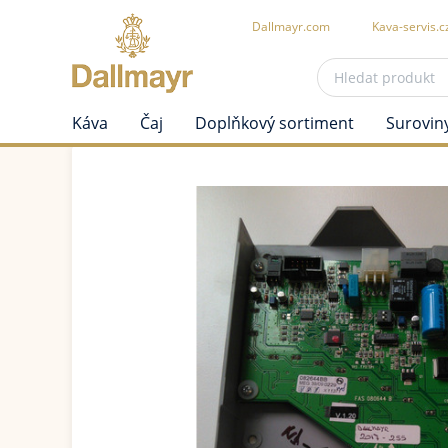
Dallmayr.com
Kava-servis.c
Káva
Čaj
Doplňkový sortiment
Surovin