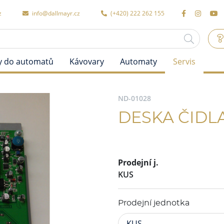
z
info@dallmayr.cz
(+420) 222 262 155
y do automatů
Kávovary
Automaty
Servis
ND-01028
DESKA ČIDLA
Prodejní j.
KUS
Prodejní jednotka
KUS