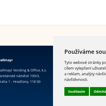
Používáme sou
allmayr
Tyto webové stránky pou
cílem vylepšení uživat
allmayr Vending & Office, k.s.
a reklam, analýzy návšt
oretánské náměstí 109/3,
návštěvnosti.
raha 1 - Hradčany, 118 00
Souhlasím
Odmít