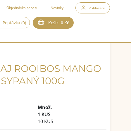
Objednávka servisu
Novinky
Přihlášení
Poptávka (0)
Košík:
0 Kč
ČAJ ROOIBOS MANGO
 SYPANÝ 100G
Množ.
1 KUS
10 KUS