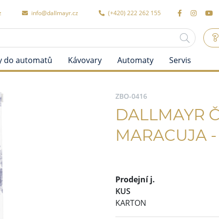
z
info@dallmayr.cz
(+420) 222 262 155
y do automatů
Kávovary
Automaty
Servis
ZBO-0416
DALLMAYR 
MARACUJA -
Prodejní j.
KUS
KARTON