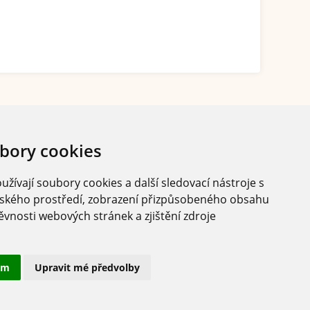
bory cookies
žívají soubory cookies a další sledovací nástroje s
elského prostředí, zobrazení přizpůsobeného obsahu
ěvnosti webových stránek a zjištění zdroje
ám
Upravit mé předvolby
Sledujte nás
Copyright ©
PIXMAN s.r.o.