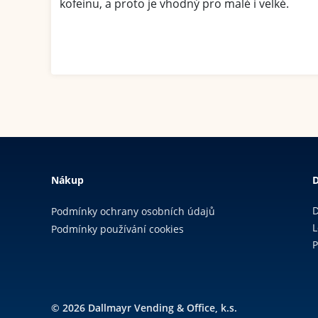
kofeinu, a proto je vhodný pro malé i velké.
Nákup
D
D
Podmínky ochrany osobních údajů
L
Podmínky používání cookies
P
© 2026 Dallmayr Vending & Office, k.s.