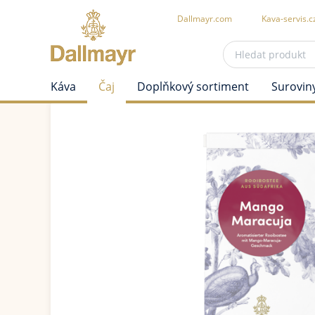
Dallmayr.com
Kava-servis.c
Káva
Čaj
Doplňkový sortiment
Surovin