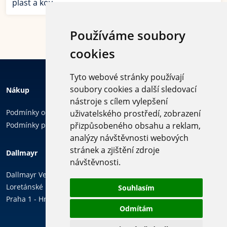
plast a kov.
Používáme soubory
cookies
Tyto webové stránky používají
soubory cookies a další sledovací
Nákup
nástroje s cílem vylepšení
Podmínky ochrany osobních údajů
uživatelského prostředí, zobrazení
Podmínky používání cookies
přizpůsobeného obsahu a reklam,
analýzy návštěvnosti webových
Sledujte
stránek a zjištění zdroje
Dallmayr
nás
návštěvnosti.
Dallmayr Vending & Office, k.s.
Loretánské náměstí 109/3,
Souhlasím
Praha 1 - Hradčany, 118 00
Odmítám