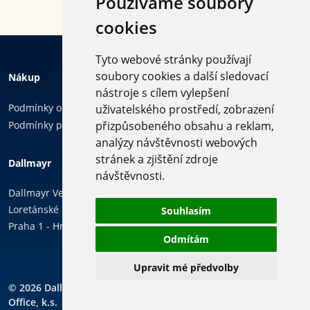
Používáme soubory
cookies
Tyto webové stránky používají
soubory cookies a další sledovací
Nákup
nástroje s cílem vylepšení
Podmínky ochrany osobních údajů
uživatelského prostředí, zobrazení
Podmínky používání cookies
přizpůsobeného obsahu a reklam,
analýzy návštěvnosti webových
Sledujte
stránek a zjištění zdroje
Dallmayr
nás
návštěvnosti.
Dallmayr Vending & Office, k.s.
Loretánské náměstí 109/3,
Souhlasím
Praha 1 - Hradčany, 118 00
Odmítám
Upravit mé předvolby
© 2026 Dallmayr Vending &
Copyright ©
PIXMAN s.r.o.
Office, k.s.