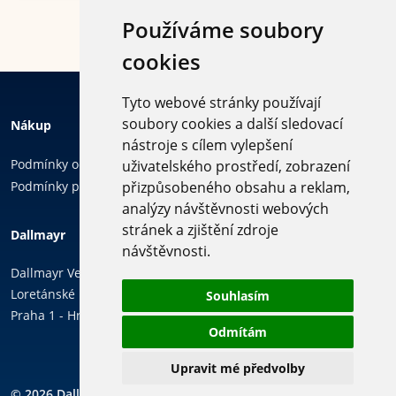
Používáme soubory
cookies
Tyto webové stránky používají
soubory cookies a další sledovací
Nákup
nástroje s cílem vylepšení
Podmínky ochrany osobních údajů
uživatelského prostředí, zobrazení
Podmínky používání cookies
přizpůsobeného obsahu a reklam,
analýzy návštěvnosti webových
Sledujte
stránek a zjištění zdroje
Dallmayr
nás
návštěvnosti.
Dallmayr Vending & Office, k.s.
Loretánské náměstí 109/3,
Souhlasím
Praha 1 - Hradčany, 118 00
Odmítám
Upravit mé předvolby
© 2026 Dallmayr Vending &
Copyright ©
PIXMAN s.r.o.