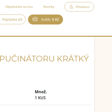
Objednávka servisu
Novinky
Přihlášení
Poptávka (0)
Košík:
0 Kč
PUČINÁTORU KRÁTKÝ
Množ.
1 KUS