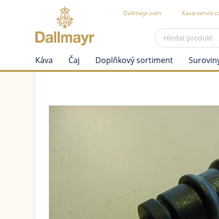
Dallmayr.com
Kava-servis.c
Káva
Čaj
Doplňkový sortiment
Surovin