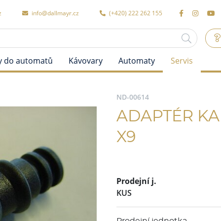
z
info@dallmayr.cz
(+420) 222 262 155
y do automatů
Kávovary
Automaty
Servis
ND-00614
ADAPTÉR KA
X9
Prodejní j.
KUS